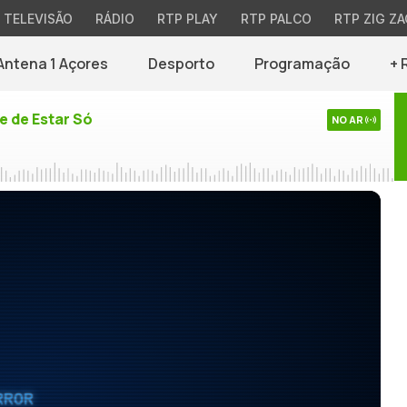
TELEVISÃO
RÁDIO
RTP PLAY
RTP PALCO
RTP ZIG ZA
Antena 1 Açores
Desporto
Programação
+ 
e de Estar Só
NO AR
RROR