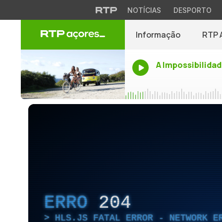
NOTÍCIAS
DESPORTO
Informação
RTP 
A Impossibilidad
ERRO
204
HLS.JS FATAL ERROR - NETWORK E