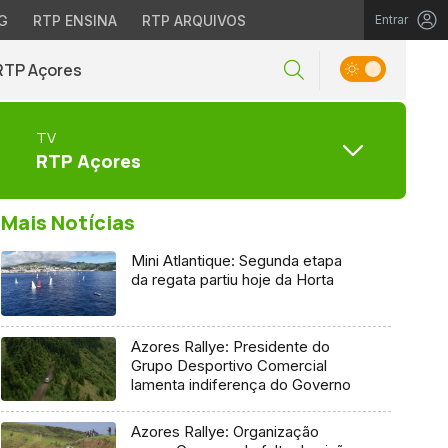
G
RTP ENSINA
RTP ARQUIVOS
Entrar
RTP Açores
TV
RTP Açores
Mais Notícias
Mini Atlantique: Segunda etapa
da regata partiu hoje da Horta
Azores Rallye: Presidente do
Grupo Desportivo Comercial
lamenta indiferença do Governo
Azores Rallye: Organização