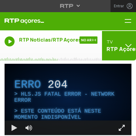
Entrar
Me
RTP Noticias/RTP Açores
NO AR
TV
RTP Açore
ERRO
204
HLS.JS FATAL ERROR - NETWORK
ERROR
ESTE CONTEÚDO ESTÁ NESTE
MOMENTO INDISPONÍVEL