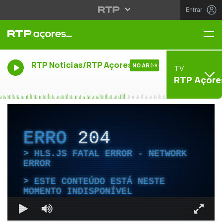
Entrar
Me
RTP Noticias/RTP Açores
NO AR
TV
RTP Açore
ERRO
204
HLS.JS FATAL ERROR - NETWORK
ERROR
ESTE CONTEÚDO ESTÁ NESTE
MOMENTO INDISPONÍVEL