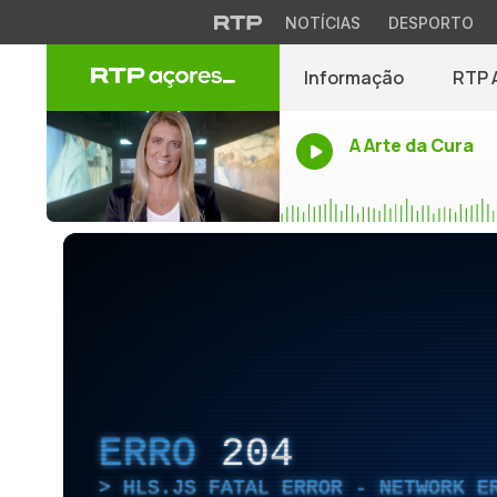
NOTÍCIAS
DESPORTO
Informação
RTP 
A Arte da Cura
ERRO
204
HLS.JS FATAL ERROR - NETWORK E