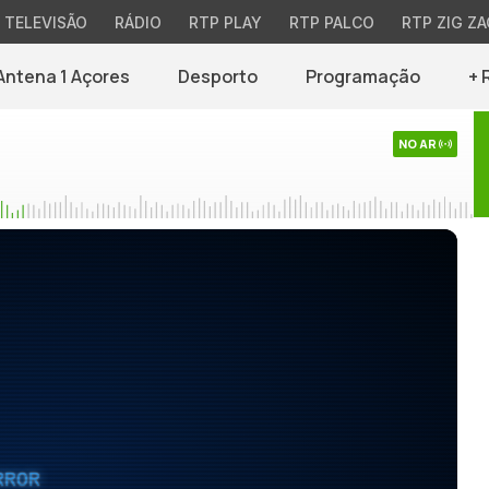
TELEVISÃO
RÁDIO
RTP PLAY
RTP PALCO
RTP ZIG ZA
Antena 1 Açores
Desporto
Programação
+ 
NO AR
RROR