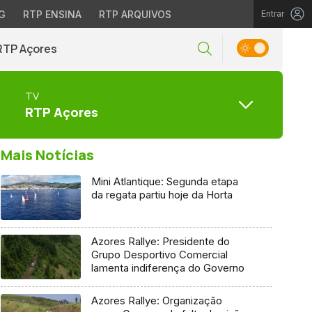
G
RTP ENSINA
RTP ARQUIVOS
Entrar
RTP Açores
TV
RTP Açores
Mais Notícias
Mini Atlantique: Segunda etapa
da regata partiu hoje da Horta
Azores Rallye: Presidente do
Grupo Desportivo Comercial
lamenta indiferença do Governo
Azores Rallye: Organização