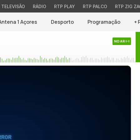
TELEVISÃO
RÁDIO
RTP PLAY
RTP PALCO
RTP ZIG ZA
Antena 1 Açores
Desporto
Programação
+ 
NO AR
RROR