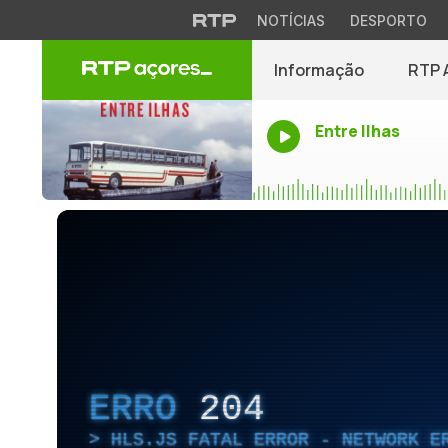
NOTÍCIAS
DESPORTO
Informação
RTP 
Entre Ilhas
ERRO
204
HLS.JS FATAL ERROR - NETWORK E