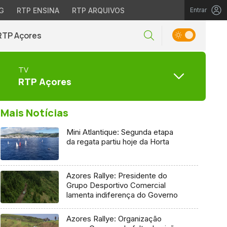
G
RTP ENSINA
RTP ARQUIVOS
Entrar
RTP Açores
TV
RTP Açores
Mais Notícias
Mini Atlantique: Segunda etapa
da regata partiu hoje da Horta
Azores Rallye: Presidente do
Grupo Desportivo Comercial
lamenta indiferença do Governo
Azores Rallye: Organização