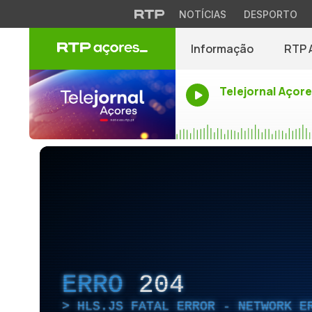
NOTÍCIAS
DESPORTO
Informação
RTP 
Telejornal Açor
ERRO
204
HLS.JS FATAL ERROR - NETWORK E