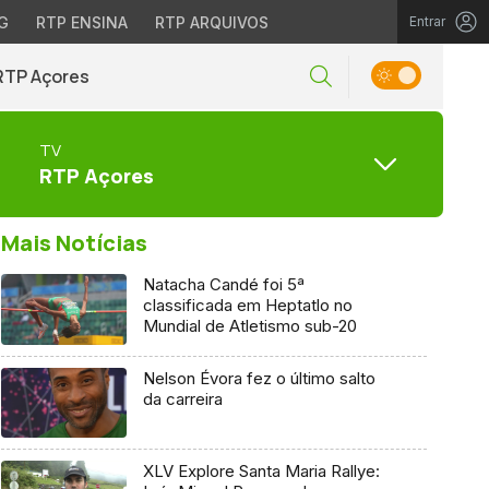
G
RTP ENSINA
RTP ARQUIVOS
Entrar
RTP Açores
TV
RTP Açores
Mais Notícias
Natacha Candé foi 5ª
classificada em Heptatlo no
Mundial de Atletismo sub-20
Nelson Évora fez o último salto
da carreira
XLV Explore Santa Maria Rallye: