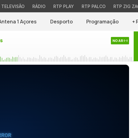
TELEVISÃO
RÁDIO
RTP PLAY
RTP PALCO
RTP ZIG ZA
Antena 1 Açores
Desporto
Programação
+ 
es
NO AR
RROR