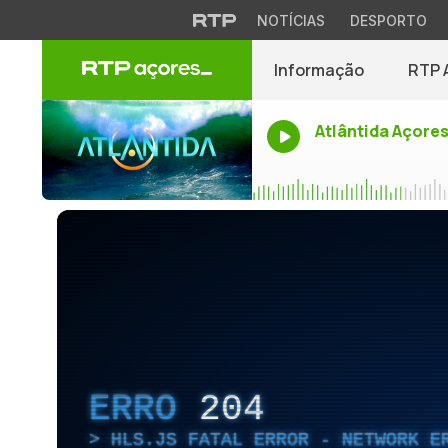
NOTÍCIAS
DESPORTO
Informação
RTP 
Atlântida Açore
ERRO
204
HLS.JS FATAL ERROR - NETWORK E