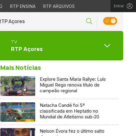
G
RTP ENSINA
RTP ARQUIVOS
Entrar
RTP Açores
TV
RTP Açores
Mais Notícias
Explore Santa Maria Rallye: Luís
Miguel Rego renova título de
campeão regional
Natacha Candé foi 5ª
classificada em Heptatlo no
Mundial de Atletismo sub-20
Nelson Évora fez o último salto