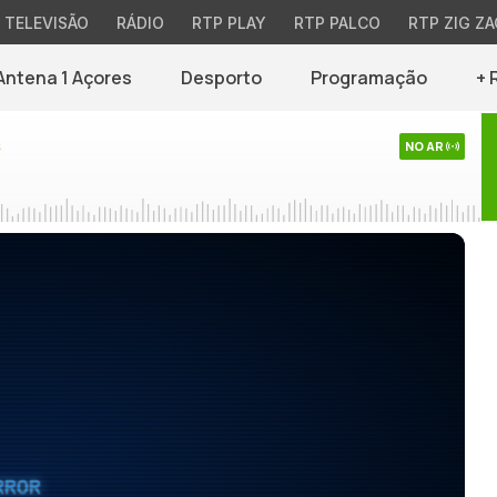
TELEVISÃO
RÁDIO
RTP PLAY
RTP PALCO
RTP ZIG ZA
Antena 1 Açores
Desporto
Programação
+ 
s
NO AR
RROR