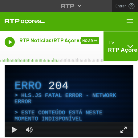
Entrar
Me
RTP Noticias/RTP Açores
NO AR
TV
RTP Açore
ERRO
204
HLS.JS FATAL ERROR - NETWORK
ERROR
ESTE CONTEÚDO ESTÁ NESTE
MOMENTO INDISPONÍVEL