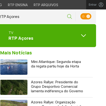
G
RTP ENSINA
RTP ARQUIVOS
Entrar
RTP Açores
TV
RTP Açores
Mais Notícias
Mini Atlantique: Segunda etapa
da regata partiu hoje da Horta
Azores Rallye: Presidente do
Grupo Desportivo Comercial
lamenta indiferença do Governo
Azores Rallye: Organização