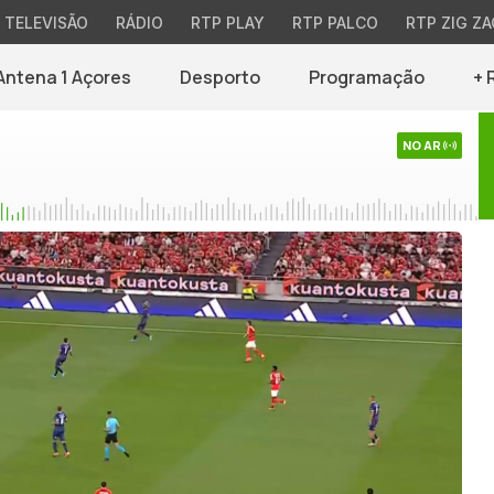
TELEVISÃO
RÁDIO
RTP PLAY
RTP PALCO
RTP ZIG ZA
Antena 1 Açores
Desporto
Programação
+ 
NO AR