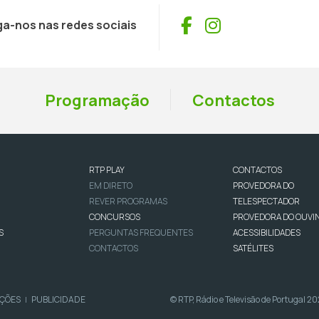
Facebook
Instagram
ga-nos nas redes sociais
Programação
Contactos
RTP PLAY
CONTACTOS
EM DIRETO
PROVEDORA DO
REVER PROGRAMAS
TELESPECTADOR
CONCURSOS
PROVEDORA DO OUVI
S
PERGUNTAS FREQUENTES
ACESSIBILIDADES
CONTACTOS
SATÉLITES
IÇÕES
PUBLICIDADE
© RTP, Rádio e Televisão de Portugal 2
|