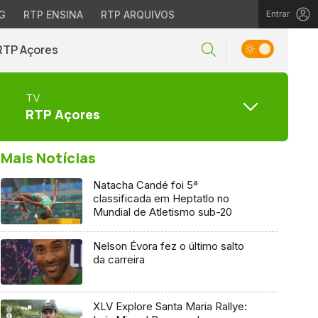
G
RTP ENSINA
RTP ARQUIVOS
Entrar
RTP Açores
TV
RTP Açores
Mais Notícias
Natacha Candé foi 5ª
classificada em Heptatlo no
Mundial de Atletismo sub-20
Nelson Évora fez o último salto
da carreira
XLV Explore Santa Maria Rallye: