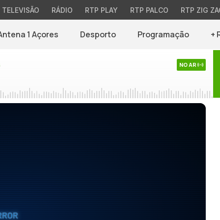
TELEVISÃO
RÁDIO
RTP PLAY
RTP PALCO
RTP ZIG ZA
Antena 1 Açores
Desporto
Programação
+ 
s
NO AR
RROR