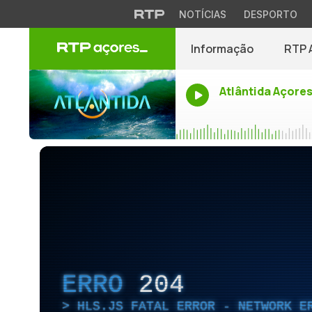
NOTÍCIAS
DESPORTO
Informação
RTP 
Atlântida Açore
ERRO
204
HLS.JS FATAL ERROR - NETWORK E