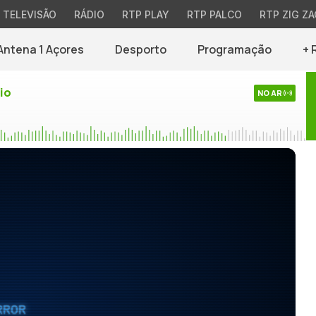
TELEVISÃO
RÁDIO
RTP PLAY
RTP PALCO
RTP ZIG ZA
Antena 1 Açores
Desporto
Programação
+ 
io
NO AR
RROR