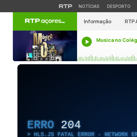
NOTÍCIAS
DESPORTO
Informação
RTP 
Musica no Colég
ERRO
204
HLS.JS FATAL ERROR - NETWORK E