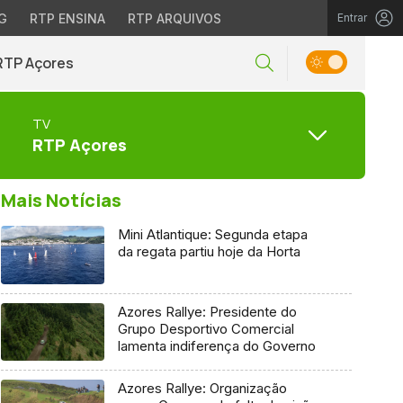
G
RTP ENSINA
RTP ARQUIVOS
Entrar
RTP Açores
TV
RTP Açores
Mais Notícias
Mini Atlantique: Segunda etapa
da regata partiu hoje da Horta
Azores Rallye: Presidente do
Grupo Desportivo Comercial
lamenta indiferença do Governo
Azores Rallye: Organização