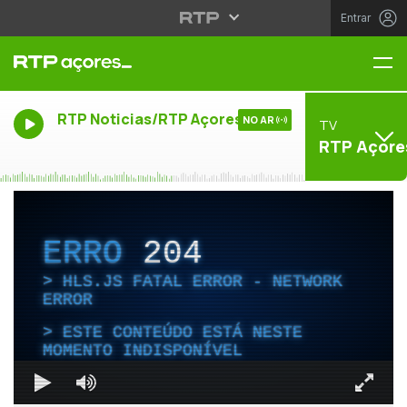
Entrar
Me
RTP Noticias/RTP Açores
NO AR
TV
RTP Açore
ERRO
204
HLS.JS FATAL ERROR - NETWORK
ERROR
ESTE CONTEÚDO ESTÁ NESTE
MOMENTO INDISPONÍVEL