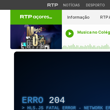
NOTÍCIAS
DESPORTO
Informação
RTP 
Musica no Colég
ERRO
204
HLS.JS FATAL ERROR - NETWORK E