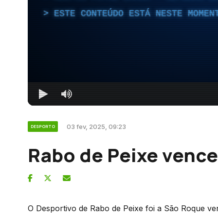
ESTE CONTEÚDO ESTÁ NESTE MOMEN
03 fev, 2025, 09:23
DESPORTO
Rabo de Peixe vence
O Desportivo de Rabo de Peixe foi a São Roque ve