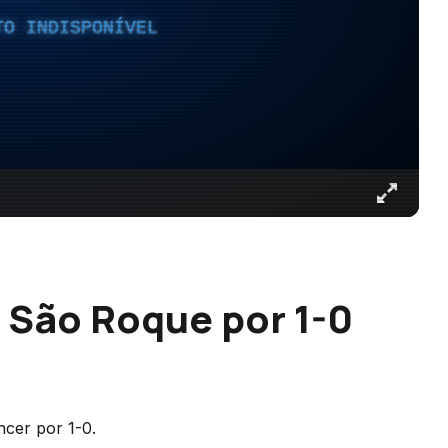
TO INDISPONÍVEL
 São Roque por 1-0
ncer por 1-0.