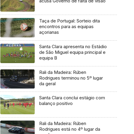
acusa Governo de falta de visão
Taça de Portugal: Sorteio dita
encontros para as equipas
açorianas
Santa Clara apresenta no Estádio
de São Miguel equipa principal e
equipa B
Rali da Madeira: Rúben
Rodrigues terminou no 5º lugar
da geral
Santa Clara conclui estágio com
balanço positivo
Rali da Madeira: Rúben
Rodrigues está no 4º lugar da