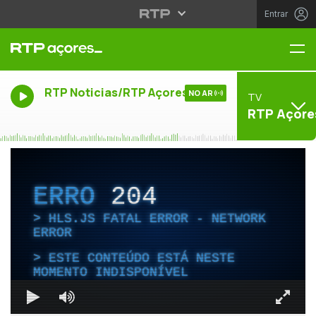
Entrar
Me
RTP Noticias/RTP Açores
NO AR
TV
RTP Açore
ERRO
204
HLS.JS FATAL ERROR - NETWORK
ERROR
ESTE CONTEÚDO ESTÁ NESTE
MOMENTO INDISPONÍVEL