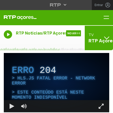
Entrar
Me
RTP Noticias/RTP Açores
NO AR
TV
RTP Açore
ERRO
204
HLS.JS FATAL ERROR - NETWORK
ERROR
ESTE CONTEÚDO ESTÁ NESTE
MOMENTO INDISPONÍVEL