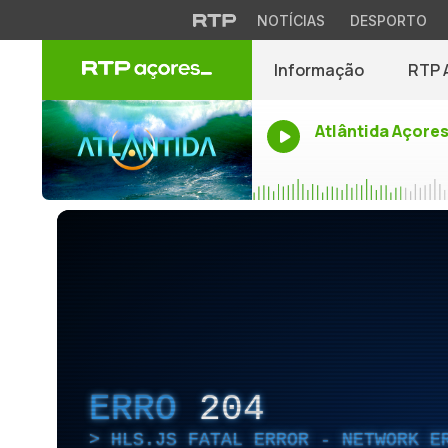
NOTÍCIAS
DESPORTO
Informação
RTP 
Atlântida Açore
ERRO
204
HLS.JS FATAL ERROR - NETWORK E