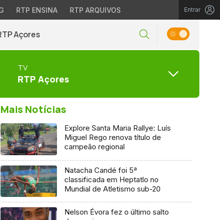
G
RTP ENSINA
RTP ARQUIVOS
Entrar
RTP Açores
TV
RTP Açores
Mais Notícias
Explore Santa Maria Rallye: Luís
Miguel Rego renova título de
campeão regional
Natacha Candé foi 5ª
classificada em Heptatlo no
Mundial de Atletismo sub-20
Nelson Évora fez o último salto