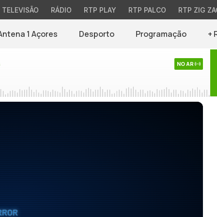
TELEVISÃO
RÁDIO
RTP PLAY
RTP PALCO
RTP ZIG ZA
Antena 1 Açores
Desporto
Programação
+ 
s
NO AR
RROR