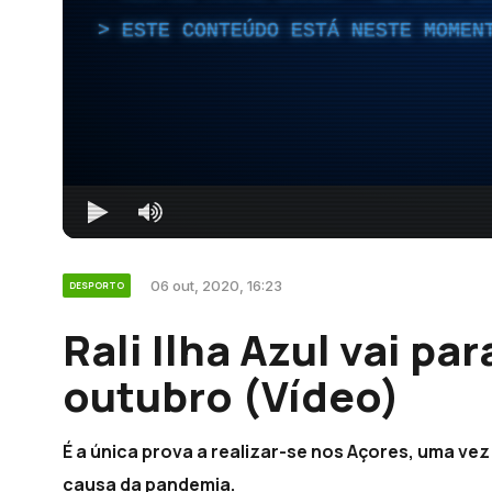
ESTE CONTEÚDO ESTÁ NESTE MOMEN
06 out, 2020, 16:23
DESPORTO
Rali Ilha Azul vai par
outubro (Vídeo)
É a única prova a realizar-se nos Açores, uma ve
causa da pandemia.