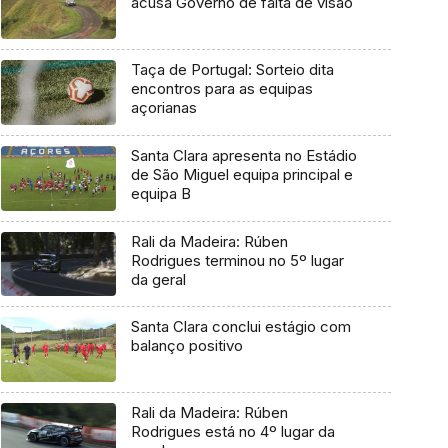
acusa Governo de falta de visão
Taça de Portugal: Sorteio dita
encontros para as equipas
açorianas
Santa Clara apresenta no Estádio
de São Miguel equipa principal e
equipa B
Rali da Madeira: Rúben
Rodrigues terminou no 5º lugar
da geral
Santa Clara conclui estágio com
balanço positivo
Rali da Madeira: Rúben
Rodrigues está no 4º lugar da