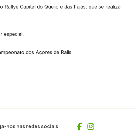
 Rallye Capital do Queijo e das Fajãs, que se realiza
 especial.
ampeonato dos Açores de Ralis.
Facebook
Instagram
ga-nos nas redes sociais