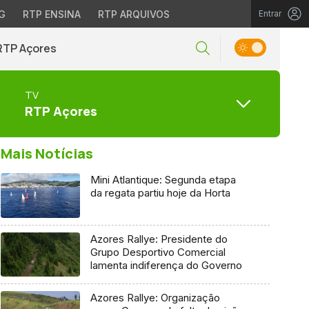
G
RTP ENSINA
RTP ARQUIVOS
Entrar
RTP Açores
TV
RTP Açores
Mais Notícias
Mini Atlantique: Segunda etapa
da regata partiu hoje da Horta
Azores Rallye: Presidente do
Grupo Desportivo Comercial
lamenta indiferença do Governo
Azores Rallye: Organização