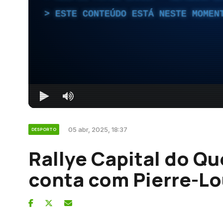
ESTE CONTEÚDO ESTÁ NESTE MOMEN
05 abr, 2025, 18:37
DESPORTO
Rallye Capital do Qu
conta com Pierre-Lo