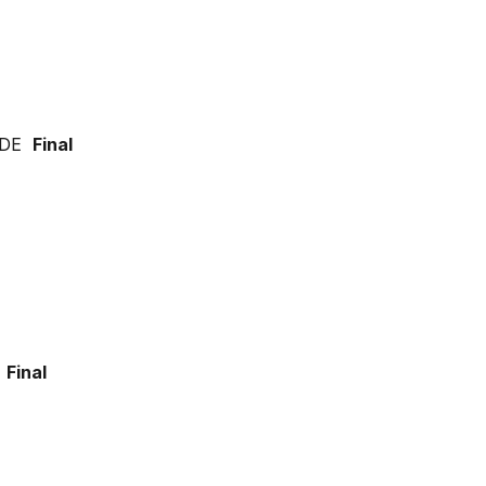
ADE
Final
O
Final