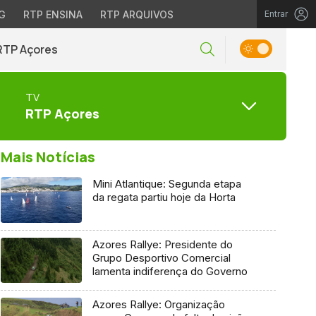
G
RTP ENSINA
RTP ARQUIVOS
Entrar
RTP Açores
TV
RTP Açores
Mais Notícias
Mini Atlantique: Segunda etapa
da regata partiu hoje da Horta
Azores Rallye: Presidente do
Grupo Desportivo Comercial
lamenta indiferença do Governo
Azores Rallye: Organização