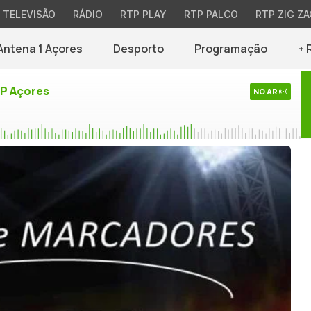
TELEVISÃO
RÁDIO
RTP PLAY
RTP PALCO
RTP ZIG ZA
Antena 1 Açores
Desporto
Programação
+ 
TP Açores
NO AR