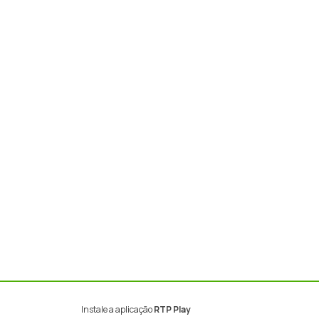
Instale a aplicação
RTP Play