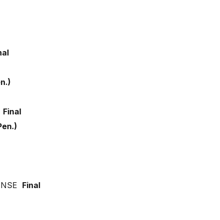
nal
n.)
E
Final
n.)
ENSE
Final