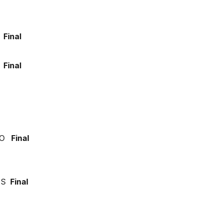
Final
E
Final
IO
Final
AS
Final