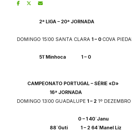
2ª LIGA – 20ª JORNADA
DOMINGO 15:00 SANTA CLARA
1 – 0
COVA PIED
51´Minhoca 1 – 0
CAMPEONATO PORTUGAL – SÉRIE «D»
16ª JORNADA
DOMINGO 13:00 GUADALUPE
1 – 2
1º DEZEMBR
0 – 1 40´Janu
88´Guti 1 – 2 64´Manel Liz