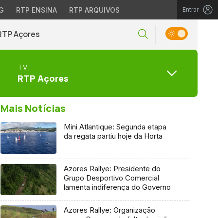
G
RTP ENSINA
RTP ARQUIVOS
Entrar
RTP Açores
TV
RTP Açores
Mais Notícias
Mini Atlantique: Segunda etapa
da regata partiu hoje da Horta
Azores Rallye: Presidente do
Grupo Desportivo Comercial
lamenta indiferença do Governo
Azores Rallye: Organização