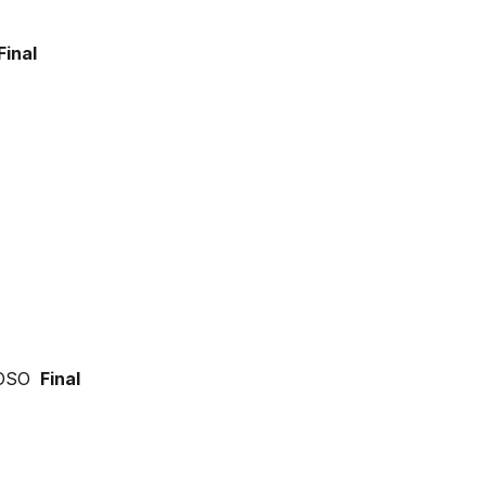
inal
OSO
Final
a