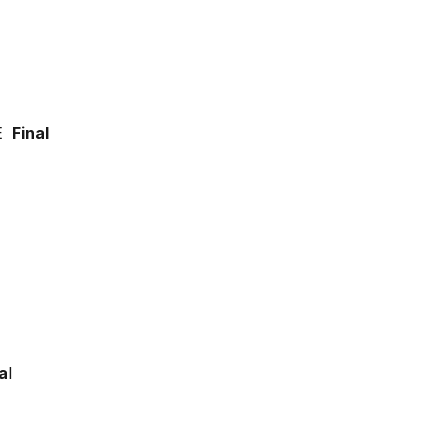
E
Final
o
a
l