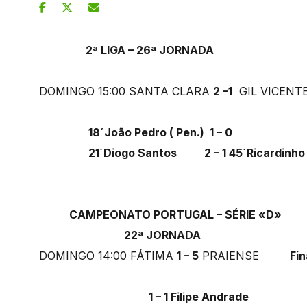
2ª LIGA – 26ª JORNADA
DOMINGO 15:00 SANTA CLARA
2 –1
GIL VICENT
18´João Pedro ( Pen.) 1 – 0
21´Diogo Santos 2 – 1 45´Ricardinh
CAMPEONATO PORTUGAL – SÉRIE «D»
22ª JORNADA
DOMINGO 14:00 FÁTIMA
1 – 5
PRAIENSE
Fin
1 – 1 Filipe Andrade