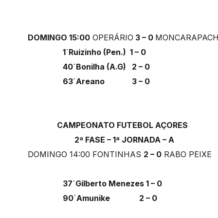
DOMINGO 15:00
OPERÁRIO
3 – 0
MONCARAPAC
1´Ruizinho (Pen.) 1 – 0
40´Bonilha (A.G) 2 – 0
63´Areano 3 – 0
CAMPEONATO FUTEBOL AÇORES
2ª FASE – 1ª JORNADA – A
DOMINGO 14:00 FONTINHAS
2 – 0
RABO PEIX
37´Gilberto Menezes 1 – 0
90´Amunike 2 – 0