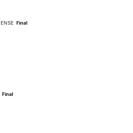
HENSE
Final
E
Final