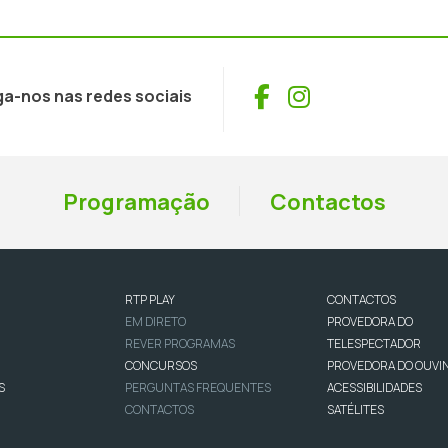
Facebook
Instagram
ga-nos nas redes sociais
Programação
Contactos
RTP PLAY
CONTACTOS
EM DIRETO
PROVEDORA DO
REVER PROGRAMAS
TELESPECTADOR
CONCURSOS
PROVEDORA DO OUVI
S
PERGUNTAS FREQUENTES
ACESSIBILIDADES
CONTACTOS
SATÉLITES