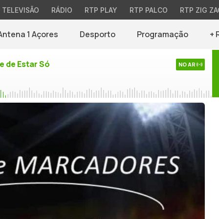
TELEVISÃO
RÁDIO
RTP PLAY
RTP PALCO
RTP ZIG ZA
Antena 1 Açores
Desporto
Programação
+ 
e de Estar Só
NO AR