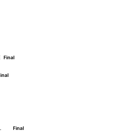
E
Final
al
DEAL
Final