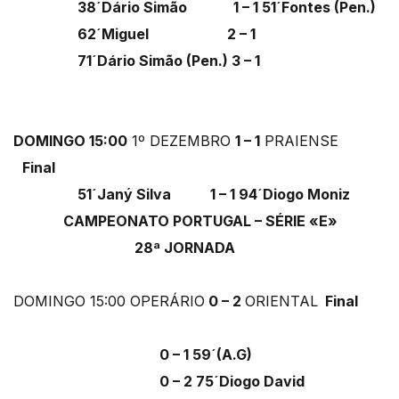
38´Dário Simão 1 – 1 51´Fontes (Pen.)
62´Miguel 2 – 1
71´Dário Simão (Pen.) 3 – 1
DOMINGO 15:00
1º DEZEMBRO
1 – 1
PRAIENSE
Final
51´Janý Silva 1 – 1 94´Diogo Moniz
CAMPEONATO PORTUGAL – SÉRIE «E»
28ª JORNADA
DOMINGO 15:00 OPERÁRIO
0 – 2
ORIENTAL
Final
0 – 1 59´(A.G)
0 – 2 75´Diogo David