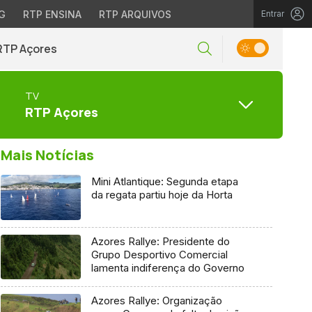
G
RTP ENSINA
RTP ARQUIVOS
Entrar
RTP Açores
TV
RTP Açores
Mais Notícias
Mini Atlantique: Segunda etapa
da regata partiu hoje da Horta
Azores Rallye: Presidente do
Grupo Desportivo Comercial
lamenta indiferença do Governo
Azores Rallye: Organização