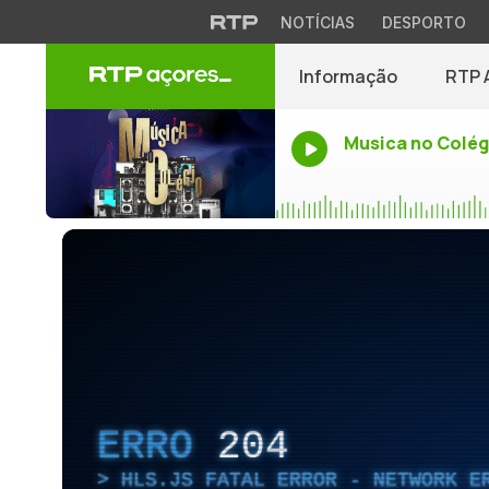
NOTÍCIAS
DESPORTO
Informação
RTP 
Musica no Colég
ERRO
204
HLS.JS FATAL ERROR - NETWORK E