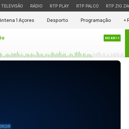
TELEVISÃO
RÁDIO
RTP PLAY
RTP PALCO
RTP ZIG ZA
Antena 1 Açores
Desporto
Programação
+ 
io
NO AR
RROR