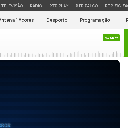
TELEVISÃO
RÁDIO
RTP PLAY
RTP PALCO
RTP ZIG ZA
Antena 1 Açores
Desporto
Programação
+ 
NO AR
RROR