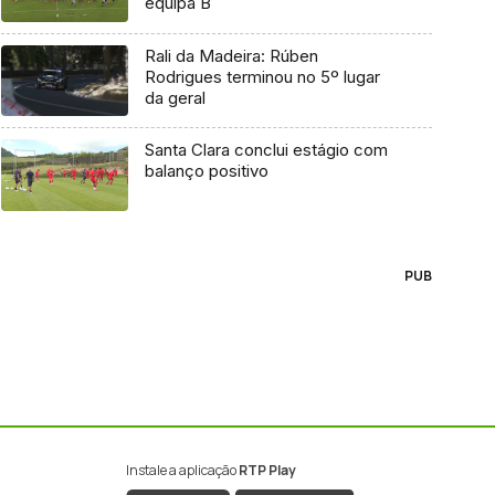
equipa B
Rali da Madeira: Rúben
Rodrigues terminou no 5º lugar
da geral
Santa Clara conclui estágio com
balanço positivo
PUB
Instale a aplicação
RTP Play