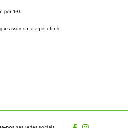
 por 1-0.
ue assim na luta pelo título.
Facebook
Instagram
ga-nos nas redes sociais