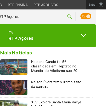
G
RTP ENSINA
RTP ARQUIVOS
Entrar
RTP Açores
TV
RTP Açores
Mais Notícias
Natacha Candé foi 5ª
classificada em Heptatlo no
Mundial de Atletismo sub-20
Nelson Évora fez o último salto
da carreira
XLV Explore Santa Maria Rallye: