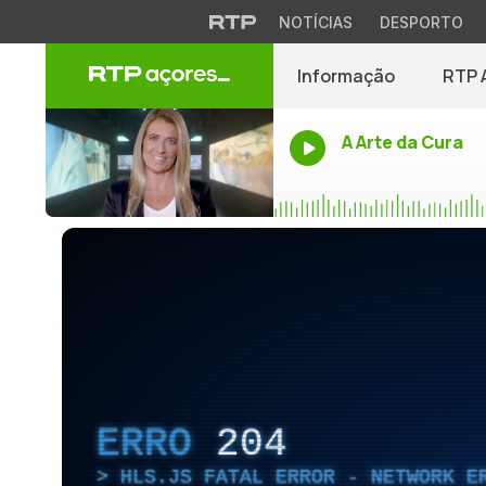
NOTÍCIAS
DESPORTO
Informação
RTP 
A Arte da Cura
ERRO
204
HLS.JS FATAL ERROR - NETWORK E