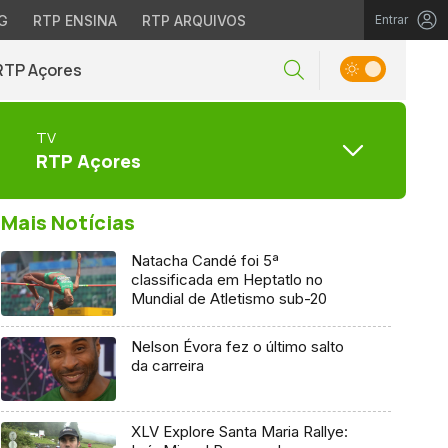
G
RTP ENSINA
RTP ARQUIVOS
Entrar
RTP Açores
TV
RTP Açores
Mais Notícias
Natacha Candé foi 5ª
classificada em Heptatlo no
Mundial de Atletismo sub-20
Nelson Évora fez o último salto
da carreira
XLV Explore Santa Maria Rallye: