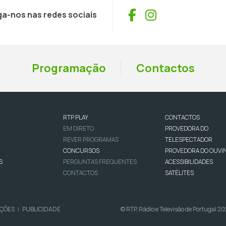
Facebook
Instagram
ga-nos nas redes sociais
Programação
Contactos
RTP PLAY
CONTACTOS
EM DIRETO
PROVEDORA DO
REVER PROGRAMAS
TELESPECTADOR
CONCURSOS
PROVEDORA DO OUVI
S
PERGUNTAS FREQUENTES
ACESSIBILIDADES
CONTACTOS
SATÉLITES
IÇÕES
PUBLICIDADE
© RTP, Rádio e Televisão de Portugal 2
|