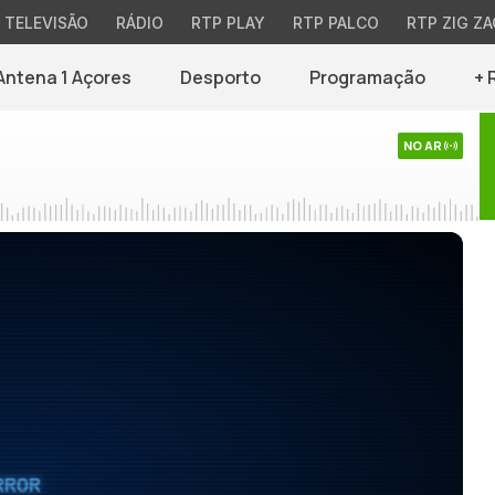
TELEVISÃO
RÁDIO
RTP PLAY
RTP PALCO
RTP ZIG ZA
Antena 1 Açores
Desporto
Programação
+ 
NO AR
RROR