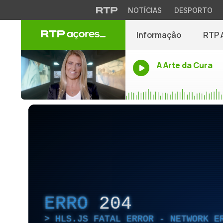
NOTÍCIAS
DESPORTO
Informação
RTP 
A Arte da Cura
ERRO
204
HLS.JS FATAL ERROR - NETWORK E