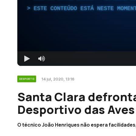
ESTE CONTEÚDO ESTÁ NESTE MOMEN
14 jul, 2020, 13:16
DESPORTO
Santa Clara defront
Desportivo das Aves
O técnico João Henriques não espera facilidades, 