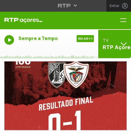
Entrar
Me
Sempre a Tempo
NO AR
TV
RTP Açore