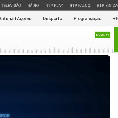
TELEVISÃO
RÁDIO
RTP PLAY
RTP PALCO
RTP ZIG ZA
Antena 1 Açores
Desporto
Programação
+ 
s
NO AR
RROR