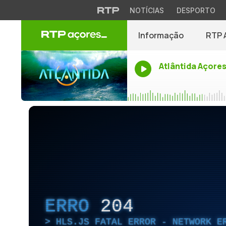
NOTÍCIAS
DESPORTO
Informação
RTP 
Atlântida Açore
ERRO
204
HLS.JS FATAL ERROR - NETWORK E