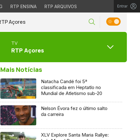
G
RTP ENSINA
RTP ARQUIVOS
Entrar
RTP Açores
TV
RTP Açores
Mais Notícias
Natacha Candé foi 5ª
classificada em Heptatlo no
Mundial de Atletismo sub-20
Nelson Évora fez o último salto
da carreira
XLV Explore Santa Maria Rallye: