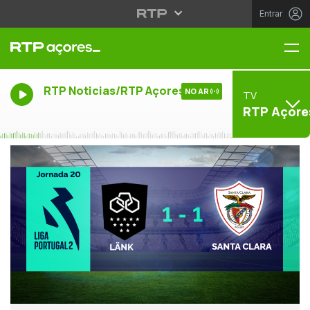
Entrar
Me
RTP Noticias/RTP Açores
NO AR
TV
RTP Açore