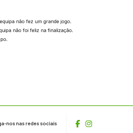
 equipa não fez um grande jogo.
ipa não foi feliz na finalização.
upo.
Facebook
Instagram
ga-nos nas redes sociais