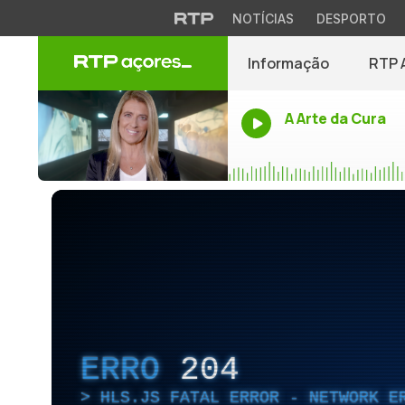
NOTÍCIAS
DESPORTO
Informação
RTP 
A Arte da Cura
ERRO
204
HLS.JS FATAL ERROR - NETWORK E