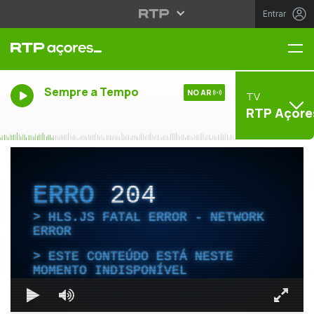
Entrar
Me
Sempre a Tempo
NO AR
TV
RTP Açore
ERRO
204
HLS.JS FATAL ERROR - NETWORK
ERROR
ESTE CONTEÚDO ESTÁ NESTE
MOMENTO INDISPONÍVEL