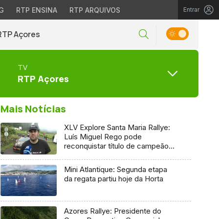
G
RTP ENSINA
RTP ARQUIVOS
Entrar
RTP Açores
TV
RTP Açores
Mais Notícias
XLV Explore Santa Maria Rallye:
Luís Miguel Rego pode
reconquistar título de campeão
regional
Mini Atlantique: Segunda etapa
da regata partiu hoje da Horta
Azores Rallye: Presidente do