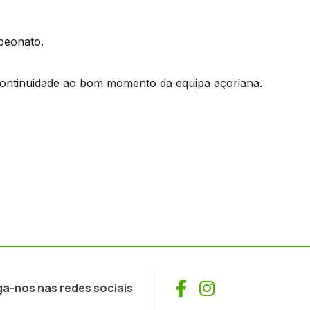
peonato.
 continuidade ao bom momento da equipa açoriana.
Facebook
Instagram
ga-nos nas redes sociais