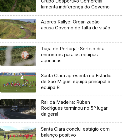
Grupo Desportivo Comercial
lamenta indiferença do Governo
Azores Rallye: Organização
acusa Governo de falta de visão
Taça de Portugal: Sorteio dita
encontros para as equipas
açorianas
Santa Clara apresenta no Estádio
de São Miguel equipa principal e
equipa B
Rali da Madeira: Rúben
Rodrigues terminou no 5º lugar
da geral
Santa Clara conclui estágio com
balanço positivo