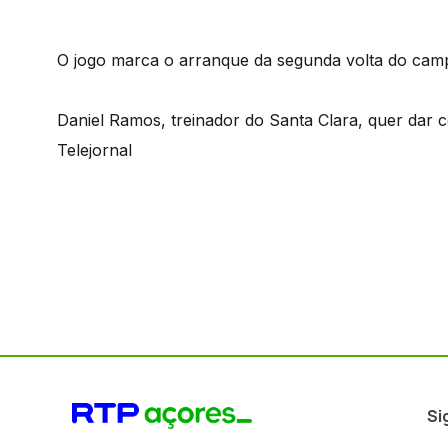
O jogo marca o arranque da segunda volta do cam
Daniel Ramos, treinador do Santa Clara, quer dar
Telejornal
Si