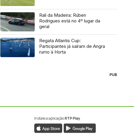
Rali da Madeira: Rúben
Rodrigues está no 4º lugar da
geral
Regata Atlantis Cup:
Participantes já saíram de Angra
rumo à Horta
PUB
Instale a aplicação
RTP Play