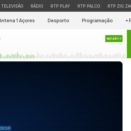
TELEVISÃO
RÁDIO
RTP PLAY
RTP PALCO
RTP ZIG ZA
Antena 1 Açores
Desporto
Programação
+ 
o
NO AR
RROR