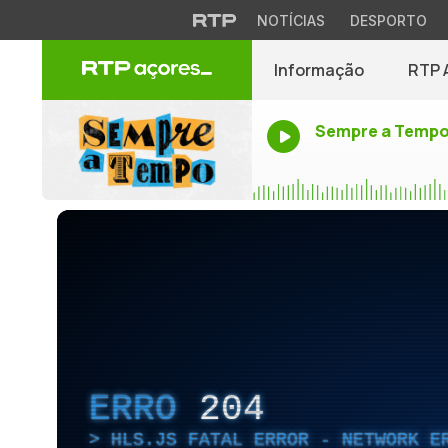
NOTÍCIAS
DESPORTO
Informação
RTP 
Sempre a Temp
ERRO
204
HLS.JS FATAL ERROR - NETWORK E