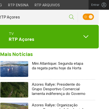
G
RTP ENSINA
RTP ARQUIVOS
Entrar
RTP Açores
TV
RTP Açores
Mais Notícias
Mini Atlantique: Segunda etapa
da regata partiu hoje da Horta
Azores Rallye: Presidente do
Grupo Desportivo Comercial
lamenta indiferença do Governo
Azores Rallye: Organização