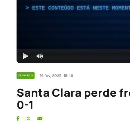
ESTE CONTEÚDO ESTÁ NESTE MOMEN
16 fev, 2025, 15:46
DESPORTO
Santa Clara perde fr
0-1