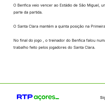
O Benfica veio vencer ao Estádio de São Miguel, 
parte da partida.
O Santa Clara mantém a quinta posição na Primeira
No final do jogo , o treinador do Benfica falou num
trabalho feito pelos jogadores do Santa Clara.
Si