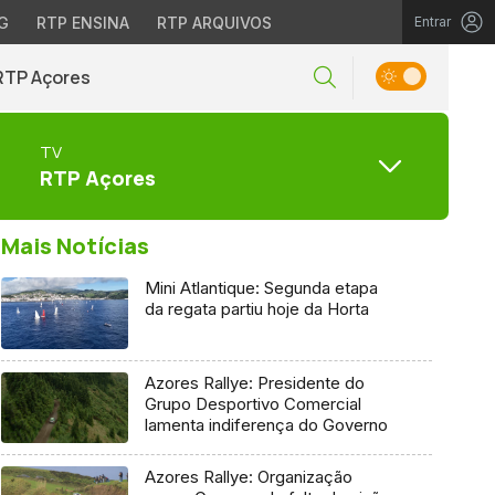
G
RTP ENSINA
RTP ARQUIVOS
Entrar
RTP Açores
TV
RTP Açores
Mais Notícias
Mini Atlantique: Segunda etapa
da regata partiu hoje da Horta
Azores Rallye: Presidente do
Grupo Desportivo Comercial
lamenta indiferença do Governo
Azores Rallye: Organização