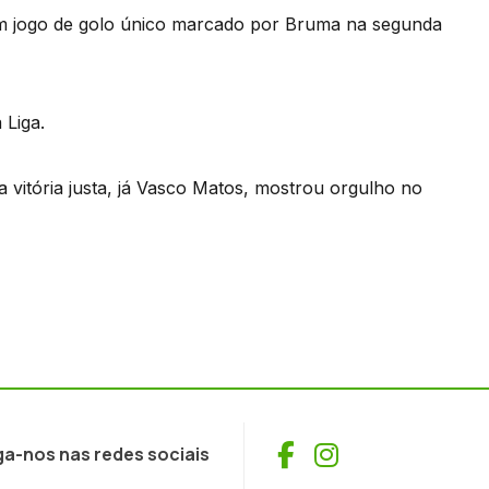
um jogo de golo único marcado por Bruma na segunda
 Liga.
a vitória justa, já Vasco Matos, mostrou orgulho no
Facebook
Instagram
ga-nos nas redes sociais