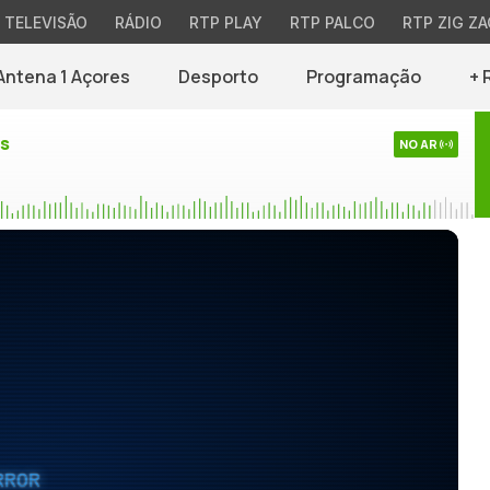
TELEVISÃO
RÁDIO
RTP PLAY
RTP PALCO
RTP ZIG ZA
Antena 1 Açores
Desporto
Programação
+ 
es
NO AR
RROR