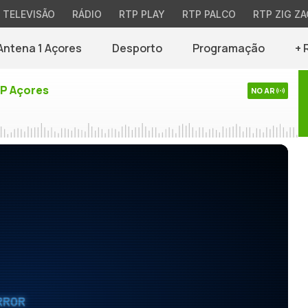
TELEVISÃO
RÁDIO
RTP PLAY
RTP PALCO
RTP ZIG ZA
Antena 1 Açores
Desporto
Programação
+ 
TP Açores
NO AR
RROR