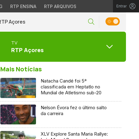
G
RTP ENSINA
RTP ARQUIVOS
Entrar
RTP Açores
TV
RTP Açores
Mais Notícias
Natacha Candé foi 5ª
classificada em Heptatlo no
Mundial de Atletismo sub-20
Nelson Évora fez o último salto
da carreira
XLV Explore Santa Maria Rallye: