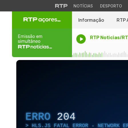
NOTÍCIAS
DESPORTO
Informação
RTP 
RTP Noticias/R
ERRO
204
HLS.JS FATAL ERROR - NETWORK E