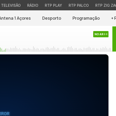
TELEVISÃO
RÁDIO
RTP PLAY
RTP PALCO
RTP ZIG ZA
Antena 1 Açores
Desporto
Programação
+ 
NO AR
RROR