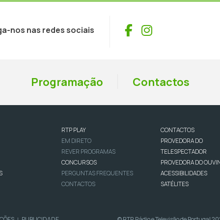
Facebook
Instagram
ga-nos nas redes sociais
Programação
Contactos
RTP PLAY
CONTACTOS
EM DIRETO
PROVEDORA DO
REVER PROGRAMAS
TELESPECTADOR
CONCURSOS
PROVEDORA DO OUVI
S
PERGUNTAS FREQUENTES
ACESSIBILIDADES
CONTACTOS
SATÉLITES
IÇÕES
PUBLICIDADE
© RTP, Rádio e Televisão de Portugal 2
|