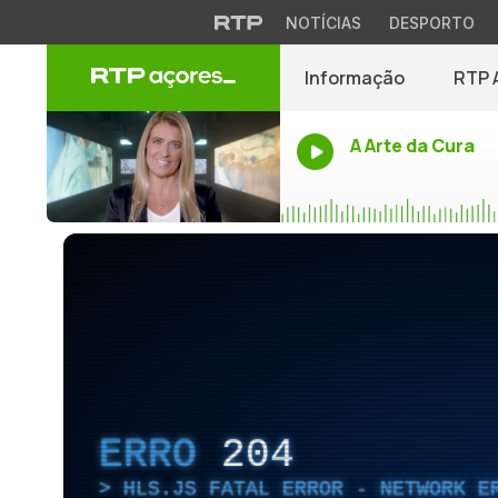
NOTÍCIAS
DESPORTO
Informação
RTP 
A Arte da Cura
ERRO
204
HLS.JS FATAL ERROR - NETWORK E