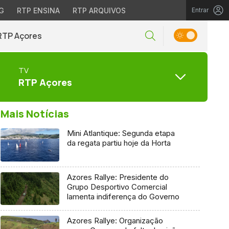
G
RTP ENSINA
RTP ARQUIVOS
Entrar
RTP Açores
TV
RTP Açores
Mais Notícias
Mini Atlantique: Segunda etapa
da regata partiu hoje da Horta
Azores Rallye: Presidente do
Grupo Desportivo Comercial
lamenta indiferença do Governo
Azores Rallye: Organização