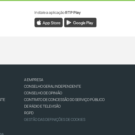
Instale a aplicação
RTP Play
A EMPRESA
CONSELHO GERAL INDEPENDENTE
CONSELHO DE OPINIÃO
NTE
CONTRATO DE CONCESSÃO DO SERVIÇO PÚBLICO
DE RÁDIO E TELEVISÃO
RGPD
GESTÃO DAS DEFINIÇÕES DE COOKIES
026