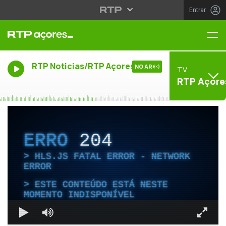
Entrar
Me
RTP Noticias/RTP Açores
NO AR
TV
RTP Açore
ERRO
204
HLS.JS FATAL ERROR - NETWORK
ERROR
ESTE CONTEÚDO ESTÁ NESTE
MOMENTO INDISPONÍVEL