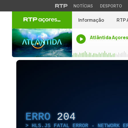
NOTÍCIAS
DESPORTO
Informação
RTP 
Atlântida Açore
ERRO
204
HLS.JS FATAL ERROR - NETWORK E