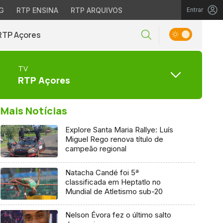
G
RTP ENSINA
RTP ARQUIVOS
Entrar
RTP Açores
TV
RTP Açores
Mais Notícias
Explore Santa Maria Rallye: Luís
Miguel Rego renova título de
campeão regional
Natacha Candé foi 5ª
classificada em Heptatlo no
Mundial de Atletismo sub-20
Nelson Évora fez o último salto