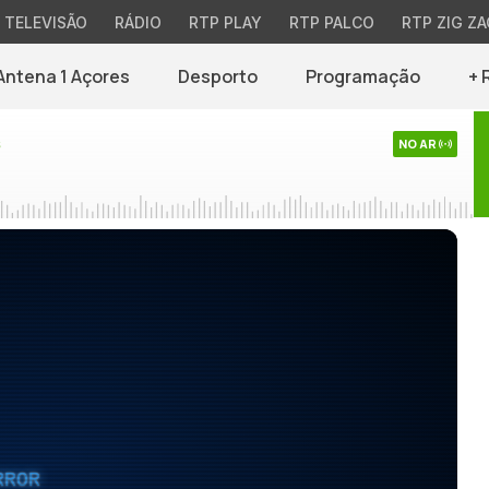
TELEVISÃO
RÁDIO
RTP PLAY
RTP PALCO
RTP ZIG ZA
Antena 1 Açores
Desporto
Programação
+ 
s
NO AR
RROR