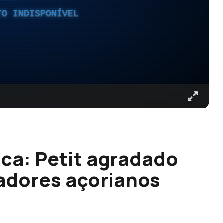
TO INDISPONÍVEL
rca: Petit agradado
adores açorianos