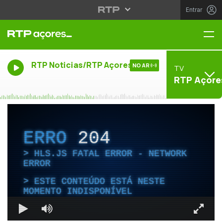
Entrar
Me
RTP Noticias/RTP Açores
NO AR
TV
RTP Açore
ERRO
204
HLS.JS FATAL ERROR - NETWORK
ERROR
ESTE CONTEÚDO ESTÁ NESTE
MOMENTO INDISPONÍVEL