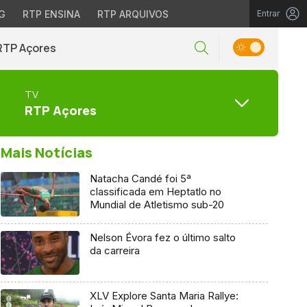
G
RTP ENSINA
RTP ARQUIVOS
Entrar
RTP Açores
TV
RTP Açores
Mais Notícias
Natacha Candé foi 5ª
classificada em Heptatlo no
Mundial de Atletismo sub-20
Nelson Évora fez o último salto
da carreira
XLV Explore Santa Maria Rallye: