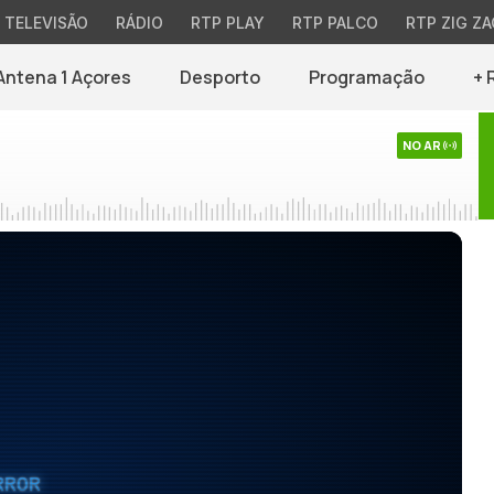
TELEVISÃO
RÁDIO
RTP PLAY
RTP PALCO
RTP ZIG ZA
Antena 1 Açores
Desporto
Programação
+ 
NO AR
RROR