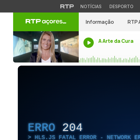
NOTÍCIAS
DESPORTO
Informação
RTP 
A Arte da Cura
ERRO
204
HLS.JS FATAL ERROR - NETWORK E