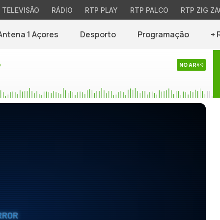
TELEVISÃO
RÁDIO
RTP PLAY
RTP PALCO
RTP ZIG ZA
Antena 1 Açores
Desporto
Programação
+ 
o
NO AR
RROR