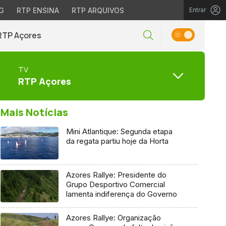
G
RTP ENSINA
RTP ARQUIVOS
Entrar
RTP Açores
TV
RTP Açores
Mais Notícias
Mini Atlantique: Segunda etapa
da regata partiu hoje da Horta
Azores Rallye: Presidente do
Grupo Desportivo Comercial
lamenta indiferença do Governo
Azores Rallye: Organização