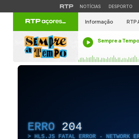
NOTÍCIAS
DESPORTO
Informação
RTP 
Sempre a Temp
ERRO
204
HLS.JS FATAL ERROR - NETWORK E