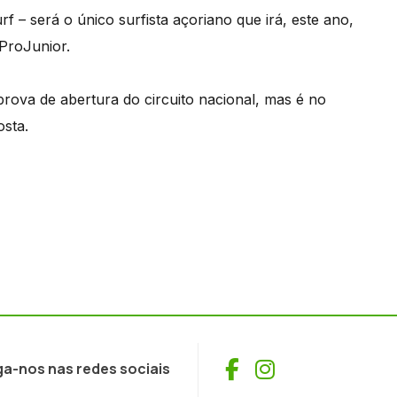
f – será o único surfista açoriano que irá, este ano,
 ProJunior.
ova de abertura do circuito nacional, mas é no
osta.
Facebook
Instagram
ga-nos nas redes sociais