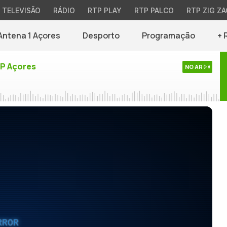
TELEVISÃO
RÁDIO
RTP PLAY
RTP PALCO
RTP ZIG ZA
Antena 1 Açores
Desporto
Programação
+ 
TP Açores
NO AR
RROR