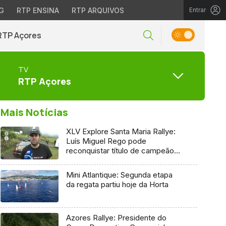
G
RTP ENSINA
RTP ARQUIVOS
Entrar
RTP Açores
TV
RTP Açores
Mais Notícias
XLV Explore Santa Maria Rallye:
Luís Miguel Rego pode
reconquistar título de campeão
regional
Mini Atlantique: Segunda etapa
da regata partiu hoje da Horta
Azores Rallye: Presidente do