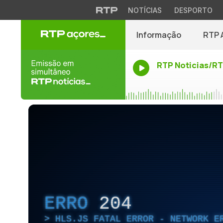
NOTÍCIAS
DESPORTO
Informação
RTP 
RTP Noticias/R
ERRO
204
HLS.JS FATAL ERROR - NETWORK E