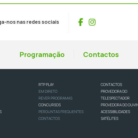
Facebook
Instagram
ga-nos nas redes sociais
Programação
Contactos
RTP PLAY
CONTACTOS
EM DIRETO
PROVEDORA DO
REVER PROGRAMAS
TELESPECTADOR
CONCURSOS
PROVEDORA DO OUVI
S
PERGUNTAS FREQUENTES
ACESSIBILIDADES
CONTACTOS
SATÉLITES