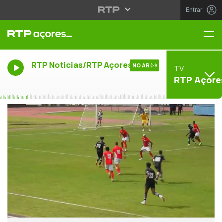
Entrar
Me
RTP Noticias/RTP Açores
NO AR
TV
RTP Açore