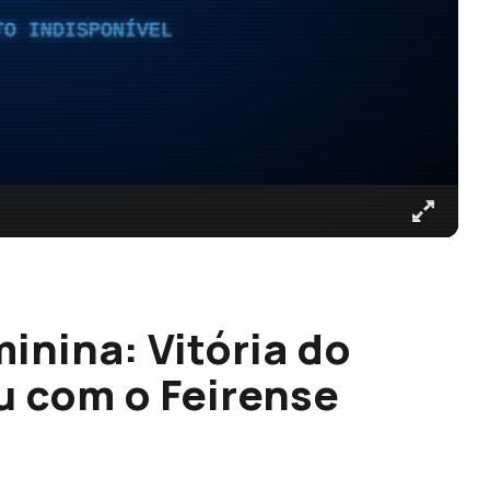
TO INDISPONÍVEL
inina: Vitória do
u com o Feirense