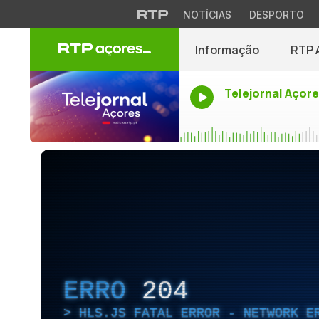
NOTÍCIAS
DESPORTO
Informação
RTP 
Telejornal Açor
ERRO
204
HLS.JS FATAL ERROR - NETWORK E