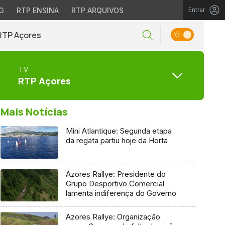
G
RTP ENSINA
RTP ARQUIVOS
Entrar
RTP Açores
TV
RTP Açores
Mais Notícias
Mini Atlantique: Segunda etapa
da regata partiu hoje da Horta
Azores Rallye: Presidente do
Grupo Desportivo Comercial
lamenta indiferença do Governo
Azores Rallye: Organização