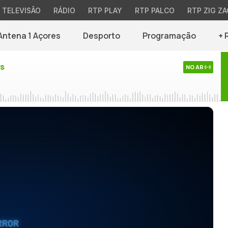
TELEVISÃO
RÁDIO
RTP PLAY
RTP PALCO
RTP ZIG ZA
Antena 1 Açores
Desporto
Programação
+ 
es
NO AR
RROR