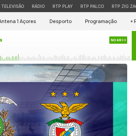
TELEVISÃO
RÁDIO
RTP PLAY
RTP PALCO
RTP ZIG ZA
Antena 1 Açores
Desporto
Programação
+ 
a
NO AR