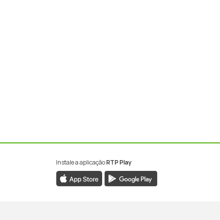
Instale a aplicação
RTP Play