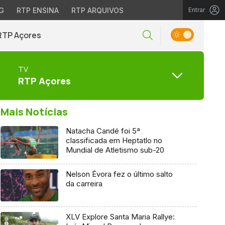
G
RTP ENSINA
RTP ARQUIVOS
Entrar
RTP Açores
TV
RTP Açores
Mais Notícias
Natacha Candé foi 5ª
classificada em Heptatlo no
Mundial de Atletismo sub-20
Nelson Évora fez o último salto
da carreira
XLV Explore Santa Maria Rallye: