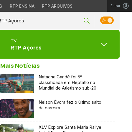
G
RTP ENSINA
RTP ARQUIVOS
Entrar
RTP Açores
TV
RTP Açores
Mais Notícias
Natacha Candé foi 5ª
classificada em Heptatlo no
Mundial de Atletismo sub-20
Nelson Évora fez o último salto
da carreira
XLV Explore Santa Maria Rallye: