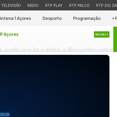
TELEVISÃO
RÁDIO
RTP PLAY
RTP PALCO
RTP ZIG ZA
Antena 1 Açores
Desporto
Programação
+ 
TP Açores
NO AR
RROR