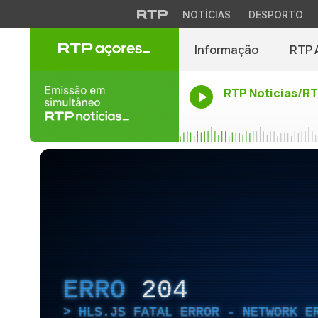
NOTÍCIAS
DESPORTO
Informação
RTP 
RTP Noticias/R
ERRO
204
HLS.JS FATAL ERROR - NETWORK E