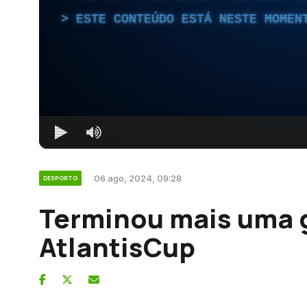
ESTE CONTEÚDO ESTÁ NESTE MOMEN
06 ago, 2024, 09:28
DESPORTO
Terminou mais uma 
AtlantisCup