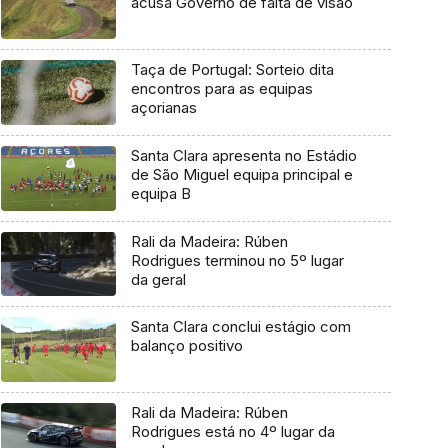
acusa Governo de falta de visão
Taça de Portugal: Sorteio dita
encontros para as equipas
açorianas
Santa Clara apresenta no Estádio
de São Miguel equipa principal e
equipa B
Rali da Madeira: Rúben
Rodrigues terminou no 5º lugar
da geral
Santa Clara conclui estágio com
balanço positivo
Rali da Madeira: Rúben
Rodrigues está no 4º lugar da