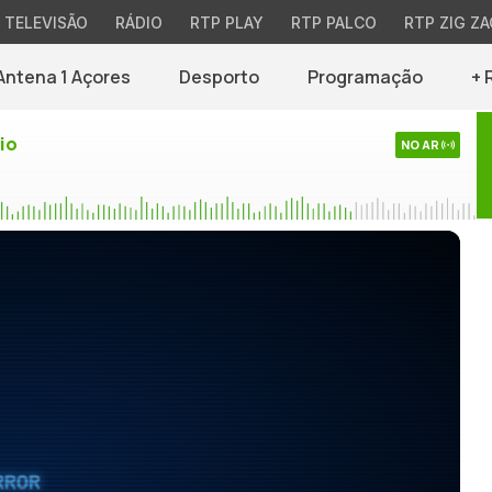
TELEVISÃO
RÁDIO
RTP PLAY
RTP PALCO
RTP ZIG ZA
Antena 1 Açores
Desporto
Programação
+ 
io
NO AR
RROR