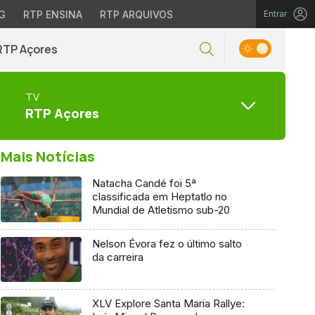
G
RTP ENSINA
RTP ARQUIVOS
Entrar
RTP Açores
TV
RTP Açores
Mais Notícias
Natacha Candé foi 5ª
classificada em Heptatlo no
Mundial de Atletismo sub-20
Nelson Évora fez o último salto
da carreira
XLV Explore Santa Maria Rallye: