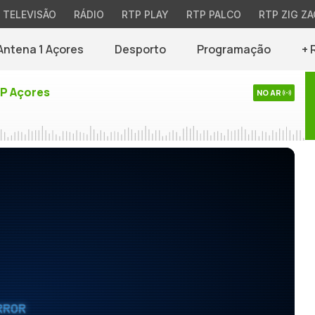
TELEVISÃO
RÁDIO
RTP PLAY
RTP PALCO
RTP ZIG ZA
Antena 1 Açores
Desporto
Programação
+ 
TP Açores
NO AR
RROR