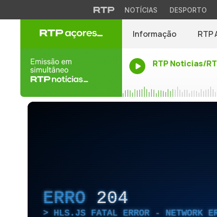
NOTÍCIAS
DESPORTO
Informação
RTP 
RTP Noticias/R
ERRO
204
HLS.JS FATAL ERROR - NETWORK E