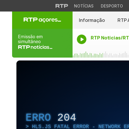
NOTÍCIAS
DESPORTO
Informação
RTP 
RTP Noticias/R
ERRO
204
HLS.JS FATAL ERROR - NETWORK E