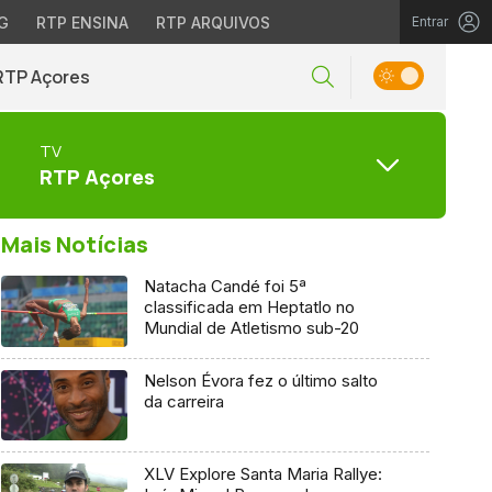
G
RTP ENSINA
RTP ARQUIVOS
Entrar
RTP Açores
TV
RTP Açores
Mais Notícias
Natacha Candé foi 5ª
classificada em Heptatlo no
Mundial de Atletismo sub-20
Nelson Évora fez o último salto
da carreira
XLV Explore Santa Maria Rallye: