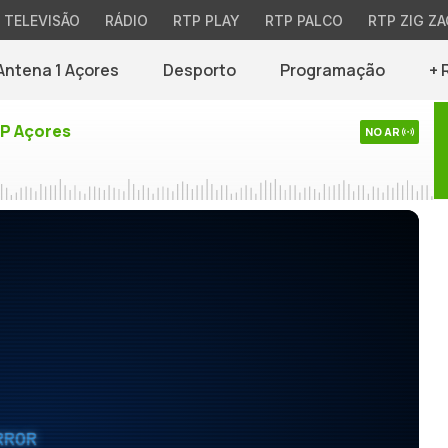
TELEVISÃO
RÁDIO
RTP PLAY
RTP PALCO
RTP ZIG ZA
Antena 1 Açores
Desporto
Programação
+ 
TP Açores
NO AR
RROR