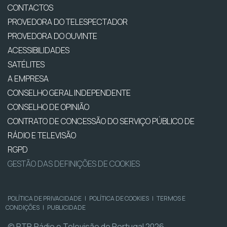
CONTACTOS
PROVEDORA DO TELESPECTADOR
PROVEDORA DO OUVINTE
ACESSIBILIDADES
SATÉLITES
A EMPRESA
CONSELHO GERAL INDEPENDENTE
CONSELHO DE OPINIÃO
CONTRATO DE CONCESSÃO DO SERVIÇO PÚBLICO DE
RÁDIO E TELEVISÃO
RGPD
GESTÃO DAS DEFINIÇÕES DE COOKIES
POLÍTICA DE PRIVACIDADE
|
POLÍTICA DE COOKIES
|
TERMOS E
CONDIÇÕES
|
PUBLICIDADE
© RTP, Rádio e Televisão de Portugal 2026