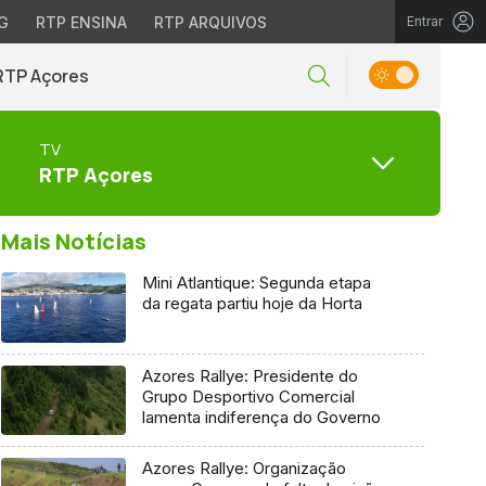
G
RTP ENSINA
RTP ARQUIVOS
Entrar
RTP Açores
TV
RTP Açores
Mais Notícias
Mini Atlantique: Segunda etapa
da regata partiu hoje da Horta
Azores Rallye: Presidente do
Grupo Desportivo Comercial
lamenta indiferença do Governo
Azores Rallye: Organização