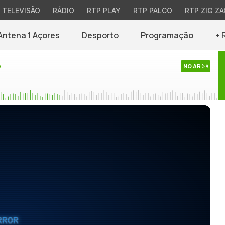
TELEVISÃO
RÁDIO
RTP PLAY
RTP PALCO
RTP ZIG ZA
Antena 1 Açores
Desporto
Programação
+ 
o
NO AR
RROR