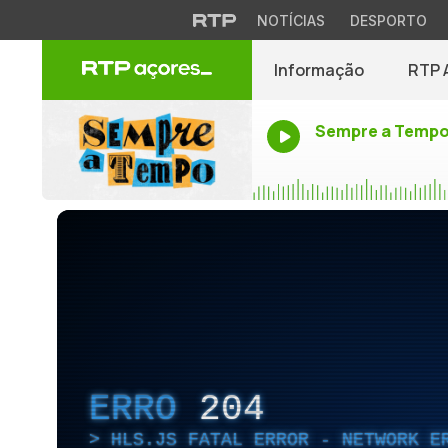
NOTÍCIAS
DESPORTO
Informação
RTP 
Sempre a Temp
ERRO
204
HLS.JS FATAL ERROR - NETWORK E