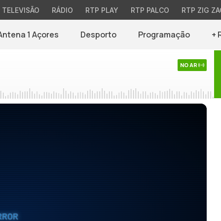
TELEVISÃO
RÁDIO
RTP PLAY
RTP PALCO
RTP ZIG ZA
Antena 1 Açores
Desporto
Programação
+ 
NO AR
RROR