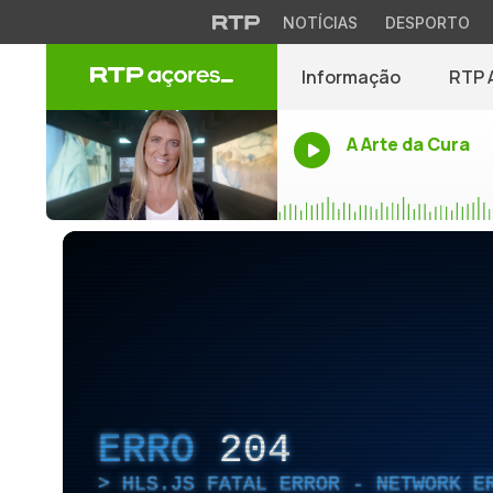
NOTÍCIAS
DESPORTO
Informação
RTP 
A Arte da Cura
ERRO
204
HLS.JS FATAL ERROR - NETWORK E