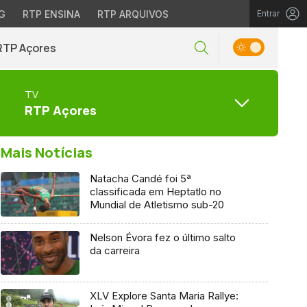
G
RTP ENSINA
RTP ARQUIVOS
Entrar
RTP Açores
TV
RTP Açores
Mais Notícias
Natacha Candé foi 5ª
classificada em Heptatlo no
Mundial de Atletismo sub-20
Nelson Évora fez o último salto
da carreira
XLV Explore Santa Maria Rallye: