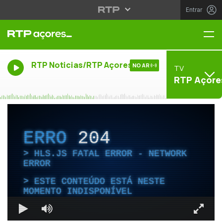
Entrar
Me
RTP Noticias/RTP Açores
NO AR
TV
RTP Açore
ERRO
204
HLS.JS FATAL ERROR - NETWORK
ERROR
ESTE CONTEÚDO ESTÁ NESTE
MOMENTO INDISPONÍVEL